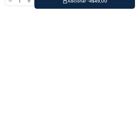
Adicionar -
R$
49,00
Promovendo bem-estar e equilíbrio
emocional através do poder das essências
florais há mais de 10 anos.
PRODUTOS
Kits
Rollon