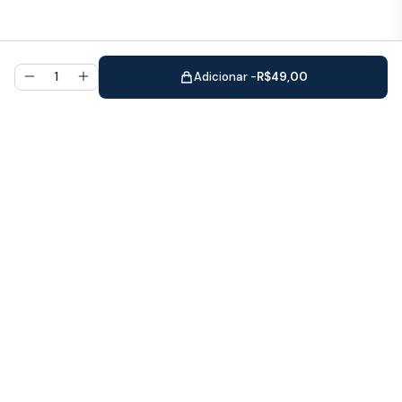
Adicionar -
R$
49,00
Promovendo bem-estar e equilíbrio
emocional através do poder das essências
florais há mais de 10 anos.