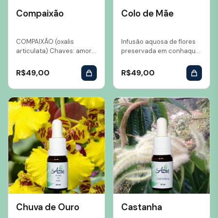
Compaixão
Colo de Mãe
COMPAIXÃO (oxalis
Infusão aquosa de flores
articulata) Chaves: amor
preservada em conhaque
incondicional, compaixão,
Volume: 10 ml...
unidade, perdão,
R$
49,00
R$
49,00
harmonia, entendimento,
compreensão....
Chuva de Ouro
Castanha