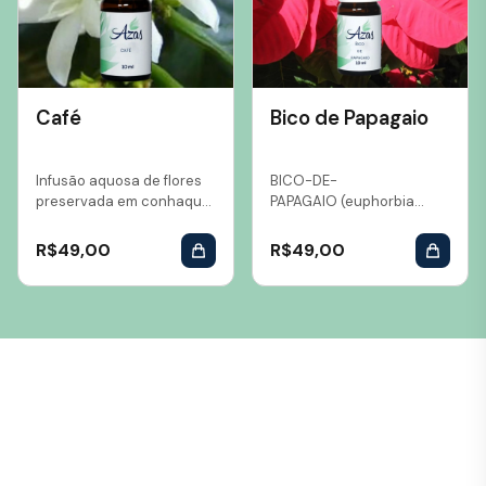
Café
Bico de Papagaio
Infusão aquosa de flores
BICO-DE-
preservada em conhaque
PAPAGAIO (euphorbia
Volume: 10 ml...
pulcherrima)
Chaves: aridez emocional,
R$
49,00
R$
49,00
falta de
comprometimento,
sabedoria ancestral,
transmutação,...