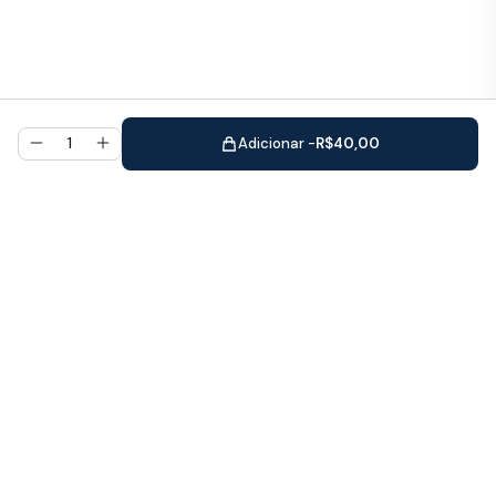
Adicionar -
R$
40,00
Promovendo bem-estar e equilíbrio
emocional através do poder das essências
florais há mais de 10 anos.