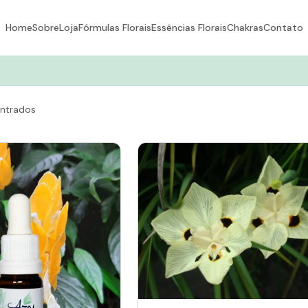
Home
Sobre
Loja
Fórmulas Florais
Essências Florais
Chakras
Contato
ntrados