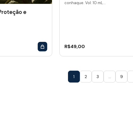
conhaque. Vol: 10 mL...
 Proteção e
R$
49,00
1
2
3
…
9