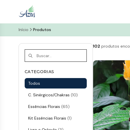
Início
Produtos
102
produtos enco
CATEGORIAS
Todos
C. Sinérgicos/Chakras
(10)
Essências Florais
(65)
Kit Essências Florais
(1)
Livro e Oráculo
(3)