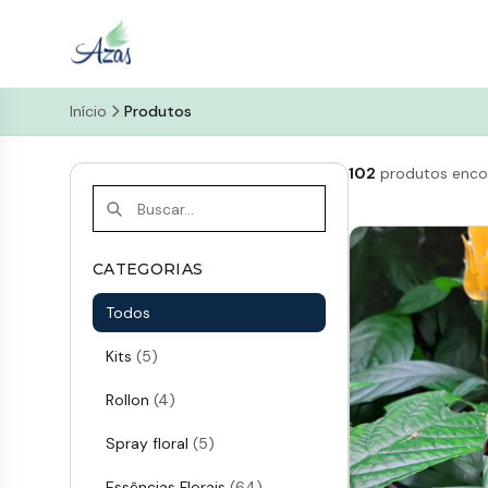
Início
Produtos
102
produtos enco
CATEGORIAS
Todos
Kits
(5)
Rollon
(4)
Spray floral
(5)
Essências Florais
(64)