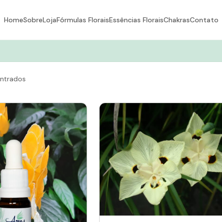
Home
Sobre
Loja
Fórmulas Florais
Essências Florais
Chakras
Contato
ntrados