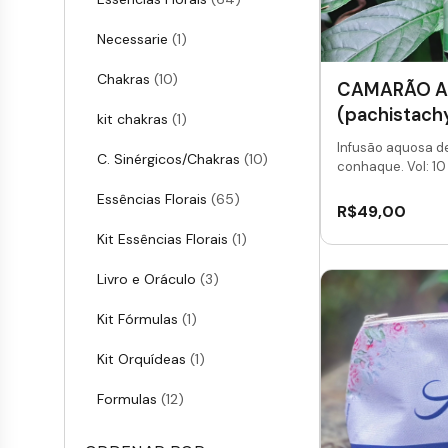
Necessarie
(1)
Chakras
(10)
CAMARÃO 
(pachistachy
kit chakras
(1)
Infusão aquosa d
C. Sinérgicos/Chakras
(10)
conhaque. Vol: 10 
Essências Florais
(65)
R$
49,00
Kit Essências Florais
(1)
Livro e Oráculo
(3)
Kit Fórmulas
(1)
Kit Orquídeas
(1)
Formulas
(12)