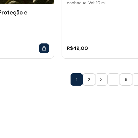
conhaque. Vol: 10 mL...
 Proteção e
R$
49,00
1
2
3
…
9