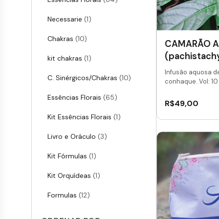
Necessarie
(1)
Chakras
(10)
CAMARÃO 
(pachistachy
kit chakras
(1)
Infusão aquosa d
C. Sinérgicos/Chakras
(10)
conhaque. Vol: 10 
Essências Florais
(65)
R$
49,00
Kit Essências Florais
(1)
Livro e Oráculo
(3)
Kit Fórmulas
(1)
Kit Orquídeas
(1)
Formulas
(12)