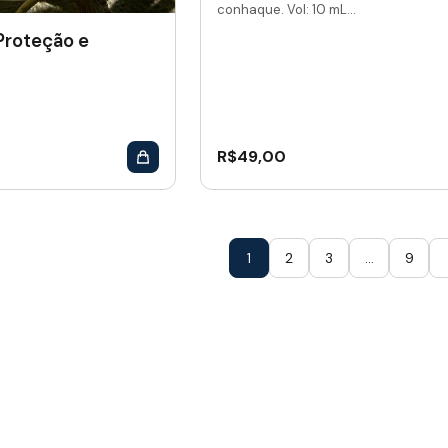
conhaque. Vol: 10 mL...
 Proteção e
R$
49,00
1
2
3
…
9