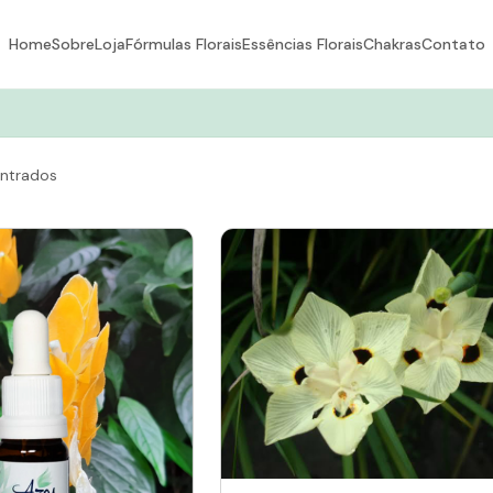
Home
Sobre
Loja
Fórmulas Florais
Essências Florais
Chakras
Contato
ntrados