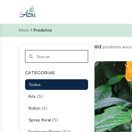
Início
Produtos
102
produtos enco
CATEGORIAS
Todos
Kits
(5)
Rollon
(4)
Spray floral
(5)
Essências Florais
(64)