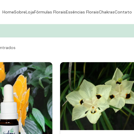
Home
Sobre
Loja
Fórmulas Florais
Essências Florais
Chakras
Contato
ntrados