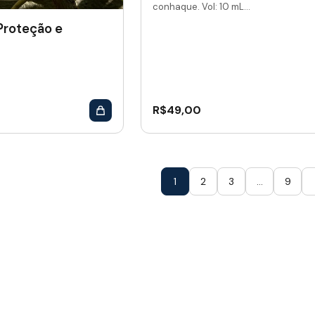
conhaque. Vol: 10 mL...
 Proteção e
R$
49,00
1
2
3
…
9