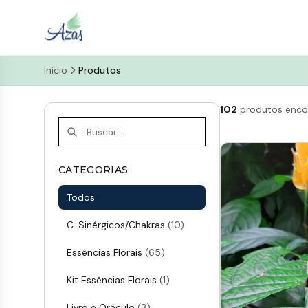
Início
Produtos
102
produtos enco
CATEGORIAS
Todos
C. Sinérgicos/Chakras
(10)
Essências Florais
(65)
Kit Essências Florais
(1)
Livro e Oráculo
(3)