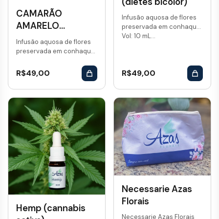
(dietes bicolor)
CAMARÃO
Infusão aquosa de flores
AMARELO
preservada em conhaque.
Vol: 10 mL...
(pachistachys
Infusão aquosa de flores
lutea)
preservada em conhaque.
Vol: 10 mL...
R$
49,00
R$
49,00
Necessarie Azas
Florais
Hemp (cannabis
Necessarie Azas Florais