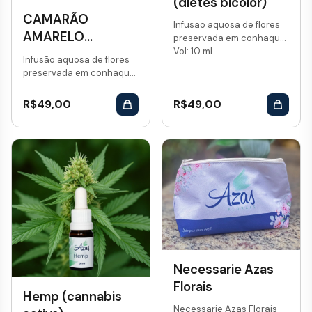
(dietes bicolor)
CAMARÃO
Infusão aquosa de flores
AMARELO
preservada em conhaque.
Vol: 10 mL...
(pachistachys
Infusão aquosa de flores
lutea)
preservada em conhaque.
Vol: 10 mL...
R$
49,00
R$
49,00
Necessarie Azas
Florais
Hemp (cannabis
Necessarie Azas Florais