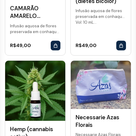
(dietes bicolor)
CAMARÃO
Infusão aquosa de flores
AMARELO
preservada em conhaque.
Vol: 10 mL...
(pachistachys
Infusão aquosa de flores
lutea)
preservada em conhaque.
Vol: 10 mL...
R$
49,00
R$
49,00
Necessarie Azas
Florais
Hemp (cannabis
Necessarie Azas Florais