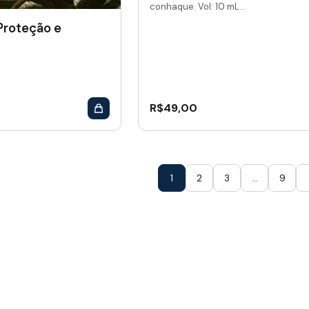
conhaque. Vol: 10 mL...
 Proteção e
R$
49,00
1
2
3
…
9