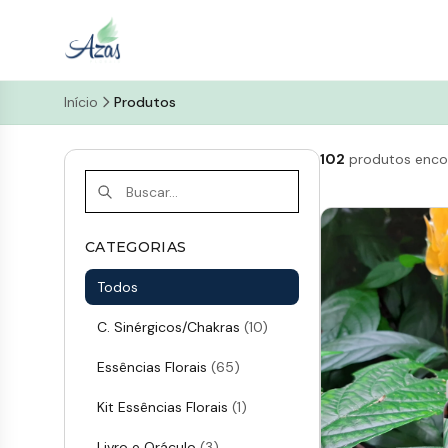
Início
Produtos
102
produtos enco
CATEGORIAS
Todos
C. Sinérgicos/Chakras
(10)
Essências Florais
(65)
Kit Essências Florais
(1)
Livro e Oráculo
(3)