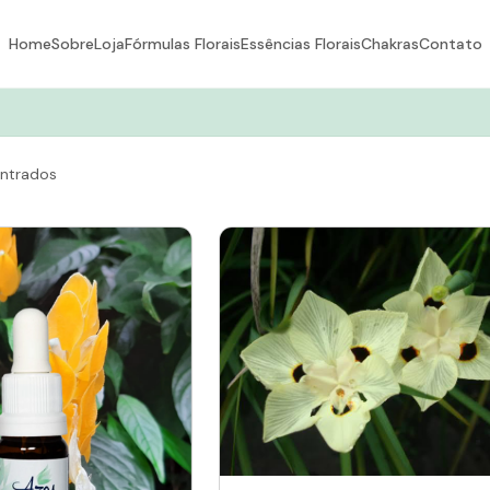
Home
Sobre
Loja
Fórmulas Florais
Essências Florais
Chakras
Contato
ntrados